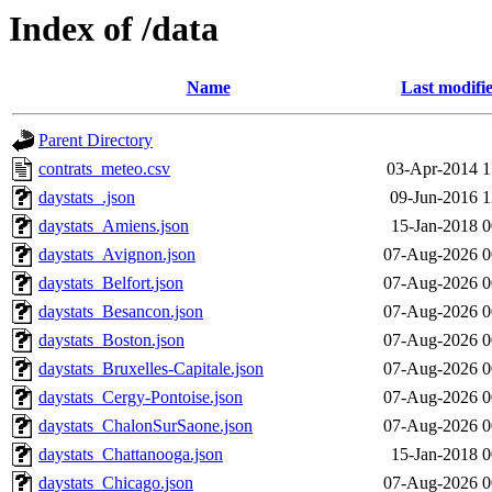
Index of /data
Name
Last modifi
Parent Directory
contrats_meteo.csv
03-Apr-2014 1
daystats_.json
09-Jun-2016 1
daystats_Amiens.json
15-Jan-2018 0
daystats_Avignon.json
07-Aug-2026 0
daystats_Belfort.json
07-Aug-2026 0
daystats_Besancon.json
07-Aug-2026 0
daystats_Boston.json
07-Aug-2026 0
daystats_Bruxelles-Capitale.json
07-Aug-2026 0
daystats_Cergy-Pontoise.json
07-Aug-2026 0
daystats_ChalonSurSaone.json
07-Aug-2026 0
daystats_Chattanooga.json
15-Jan-2018 0
daystats_Chicago.json
07-Aug-2026 0