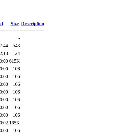
ed
Size
Description
-
7:44
543
2:13
124
0:00
615K
0:00
106
0:00
106
0:00
106
0:00
106
0:00
106
0:00
106
0:00
106
0:02
185K
0:00
106