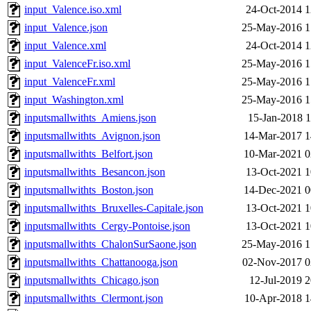
input_Valence.iso.xml
24-Oct-2014 1
input_Valence.json
25-May-2016 1
input_Valence.xml
24-Oct-2014 1
input_ValenceFr.iso.xml
25-May-2016 1
input_ValenceFr.xml
25-May-2016 1
input_Washington.xml
25-May-2016 1
inputsmallwithts_Amiens.json
15-Jan-2018 1
inputsmallwithts_Avignon.json
14-Mar-2017 1
inputsmallwithts_Belfort.json
10-Mar-2021 0
inputsmallwithts_Besancon.json
13-Oct-2021 1
inputsmallwithts_Boston.json
14-Dec-2021 0
inputsmallwithts_Bruxelles-Capitale.json
13-Oct-2021 1
inputsmallwithts_Cergy-Pontoise.json
13-Oct-2021 1
inputsmallwithts_ChalonSurSaone.json
25-May-2016 1
inputsmallwithts_Chattanooga.json
02-Nov-2017 0
inputsmallwithts_Chicago.json
12-Jul-2019 2
inputsmallwithts_Clermont.json
10-Apr-2018 1