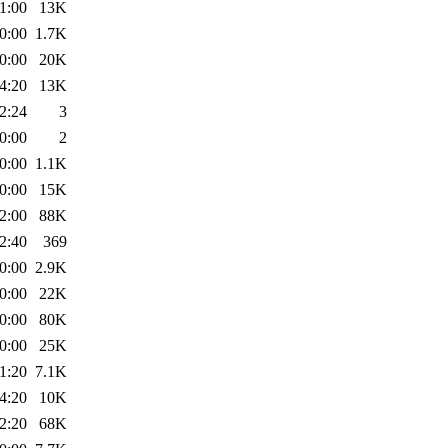
1:00
13K
0:00
1.7K
0:00
20K
4:20
13K
2:24
3
0:00
2
0:00
1.1K
0:00
15K
2:00
88K
2:40
369
0:00
2.9K
0:00
22K
0:00
80K
0:00
25K
1:20
7.1K
4:20
10K
2:20
68K